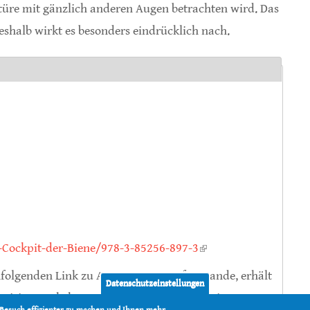
ktüre mit gänzlich anderen Augen betrachten wird. Das
deshalb wirkt es besonders eindrücklich nach.
-Cockpit-der-Biene/978-3-85256-897-3
(link is
external)
folgenden Link zu Amazon ein Kauf zustande, erhält
Datenschutzeinstellungen
ovision. Mehrkosten entstehen dadurch keine.
 Besuch effizienter zu machen und Ihnen mehr