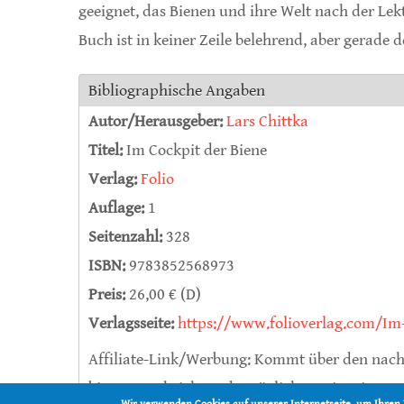
geeignet, das Bienen und ihre Welt nach der Le
Buch ist in keiner Zeile belehrend, aber gerade 
Bibliographische Angaben
Autor/Herausgeber:
Lars Chittka
Titel:
Im Cockpit der Biene
Verlag:
Folio
Auflage:
1
Seitenzahl:
328
ISBN:
9783852568973
Preis:
26,00 € (D)
Verlagsseite:
https://www.folioverlag.com/Im
Affiliate-Link/Werbung: Kommt über den nach
bienen-nachrichten.de möglicherweise eine Pr
Wir verwenden Cookies auf unserer Internetseite, um Ihren