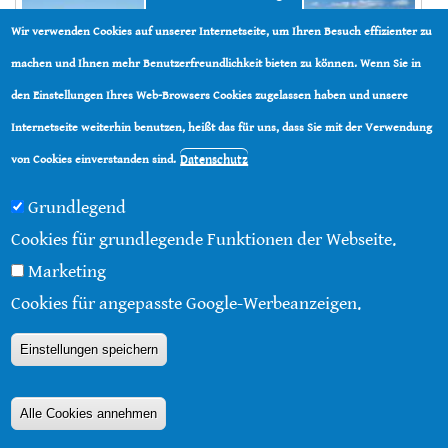
Wir verwenden Cookies auf unserer Internetseite, um Ihren Besuch effizienter zu
machen und Ihnen mehr Benutzerfreundlichkeit bieten zu können. Wenn Sie in
den Einstellungen Ihres Web-Browsers Cookies zugelassen haben und unsere
Internetseite weiterhin benutzen, heißt das für uns, dass Sie mit der Verwendung
Datenschutz
von Cookies einverstanden sind.
Grundlegend
Trotz eines rechtskräftigen Urteils des EU-Gerichts zur
Cookies für grundlegende Funktionen der Webseite.
Rechtswidrigkeit der automatischen Glyphosat-
Marketing
Verlängerung bleibt die EU-Kommission bis heute
Cookies für angepasste Google-Werbeanzeigen.
untätig. Die Aurelia-Stiftung hatte das Urteil erstritten
und fordert nun die umgehende Neubewertung ein –
Einstellungen speichern
andernfalls droht eine Untätigkeitsklage.
Alle Cookies annehmen
Weiterlesen
über Frist für Neubewertung der