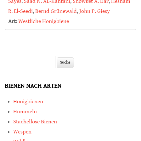
Sayes
,
Saad N. AL-Kahtani
,
Showket A. Dar
,
Hesham
R. El-Seedi
,
Bernd Grünewald
,
John P. Giesy
Art:
Westliche Honigbiene
Suche
Suchformular
BIENEN NACH ARTEN
Honigbienen
Hummeln
Stachellose Bienen
Wespen