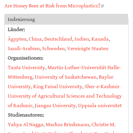
Are Honey Bees at Risk from Microplastics?
(link is
external)
Indexierung
Länder:
Ägypten
,
China
,
Deutschland
,
Indien
,
Kanada
,
Saudi-Arabien
,
Schweden
,
Vereinigte Staaten
Organisationen:
Tanta University
,
Martin-Luther-Universität Halle-
Wittenberg
,
University of Saskatchewan
,
Baylor
University
,
King Faisal University
,
Sher-e-Kashmir
University of Agricultural Sciences and Technology
of Kashmir
,
Jiangsu University
,
Uppsala universitet
Studienautoren:
Yahya Al Nagga
,
Markus Brinkmann
,
Christie M.