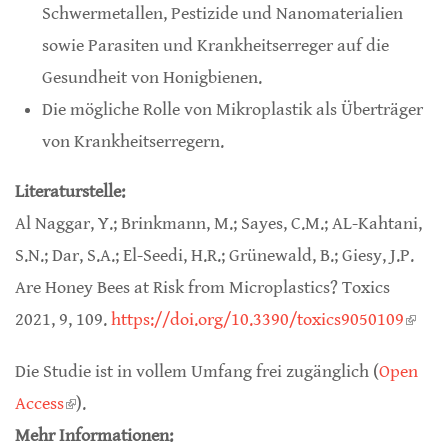
Schwermetallen, Pestizide und Nanomaterialien
sowie Parasiten und Krankheitserreger auf die
Gesundheit von Honigbienen.
Die mögliche Rolle von Mikroplastik als Überträger
von Krankheitserregern.
Literaturstelle:
Al Naggar, Y.; Brinkmann, M.; Sayes, C.M.; AL-Kahtani,
S.N.; Dar, S.A.; El-Seedi, H.R.; Grünewald, B.; Giesy, J.P.
Are Honey Bees at Risk from Microplastics? Toxics
2021, 9, 109.
https://doi.org/10.3390/toxics9050109
(link 
exter
Die Studie ist in vollem Umfang frei zugänglich (
Open
Access
(link is external)
).
Mehr Informationen: