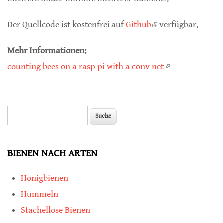
Der Quellcode ist kostenfrei auf
Github
(link is external)
verfügbar.
Mehr Informationen:
counting bees on a rasp pi with a conv net
(link is
external)
Suche
Suchformular
BIENEN NACH ARTEN
Honigbienen
Hummeln
Stachellose Bienen