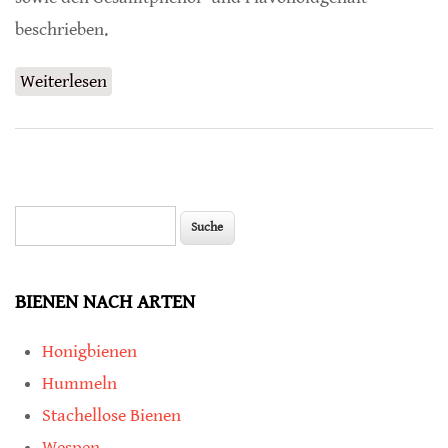
beschrieben.
Weiterlesen
über Temperatur und pH-Wert beeinflussen
Eigenschaften von Honig signifikant
Suche
Suchformular
BIENEN NACH ARTEN
Honigbienen
Hummeln
Stachellose Bienen
Wespen