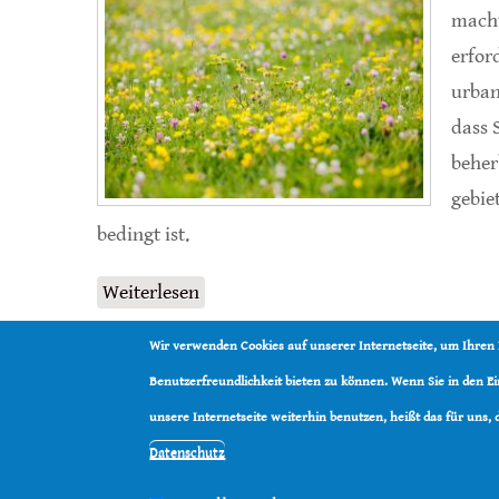
mach
erfor
urban
dass 
beher
gebie
bedingt ist.
Weiterlesen
über Habitatkomplexität beeinfluss
Wir verwenden Cookies auf unserer Internetseite, um Ihren
Benutzerfreundlichkeit bieten zu können. Wenn Sie in den 
unsere Internetseite weiterhin benutzen, heißt das für uns,
Datenschutz