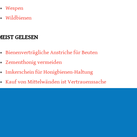
Wespen
Wildbienen
MEIST GELESEN
Bienenverträgliche Anstriche für Beuten
Zementhonig vermeiden
Imkerschein für Honigbienen-Haltung
Kauf von Mittelwänden ist Vertrauenssache
teilen
teilen