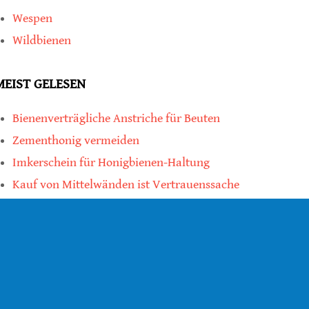
Wespen
Wildbienen
MEIST GELESEN
Bienenverträgliche Anstriche für Beuten
Zementhonig vermeiden
Imkerschein für Honigbienen-Haltung
Kauf von Mittelwänden ist Vertrauenssache
teilen
teilen