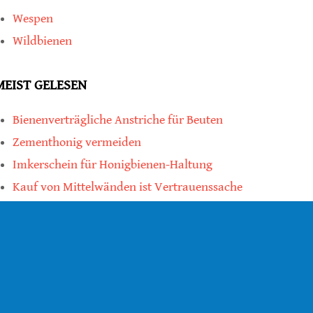
Wespen
Wildbienen
MEIST GELESEN
Bienenverträgliche Anstriche für Beuten
Zementhonig vermeiden
Imkerschein für Honigbienen-Haltung
Kauf von Mittelwänden ist Vertrauenssache
teilen
teilen