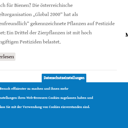
ich für Bienen? Die österreichische
torganisation „Global 2000“ hat als
enfreundlich“ gekennzeichnete Pflanzen auf Pestizide
et: Ein Drittel der Zierpflanzen ist mit hoch
ngiftigen Pestiziden belastet.
erlesen
über Pestizid-Test 2026: Bienenfreundliche
Pflanzen
Datenschutzeinstellungen
 Besuch effizienter zu machen und Ihnen mehr
Einstellungen Ihres Web-Browsers Cookies zugelassen haben und
 dass Sie mit der Verwendung von Cookies einverstanden sind.