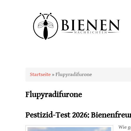
Sie sind hier
Startseite
» Flupyradifurone
Flupyradifurone
Pestizid-Test 2026: Bienenfreu
Wie g