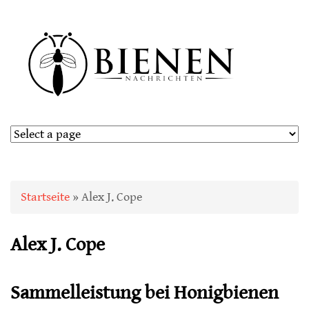
Sie sind hier
Startseite
» Alex J. Cope
Alex J. Cope
Sammelleistung bei Honigbienen