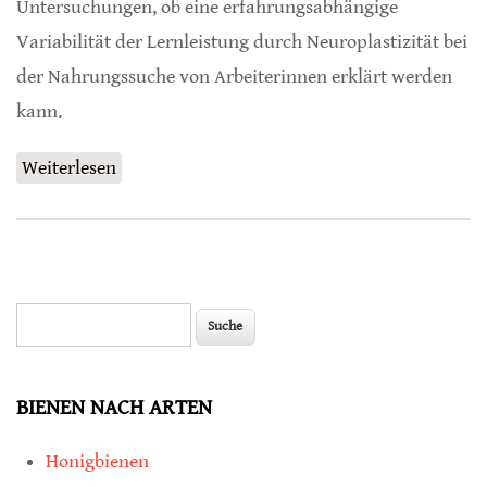
Untersuchungen, ob eine erfahrungsabhängige
Variabilität der Lernleistung durch Neuroplastizität bei
der Nahrungssuche von Arbeiterinnen erklärt werden
kann.
Weiterlesen
über Sammelleistung bei Honigbienen
abhängig von Lernleistung und
Gehirnplastizität
Suche
Suchformular
BIENEN NACH ARTEN
Honigbienen