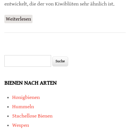
entwickelt, die der von Kiwiblüten sehr ähnlich ist.
Weiterlesen
über Konditionierte Honigbienen suchen
auch nektarlose Blüten auf
Suche
Suchformular
BIENEN NACH ARTEN
Honigbienen
Hummeln
Stachellose Bienen
Wespen