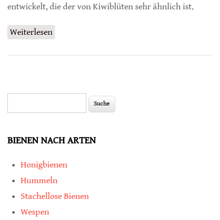
entwickelt, die der von Kiwiblüten sehr ähnlich ist.
Weiterlesen
über Konditionierte Honigbienen suchen
auch nektarlose Blüten auf
Suche
Suchformular
BIENEN NACH ARTEN
Honigbienen
Hummeln
Stachellose Bienen
Wespen