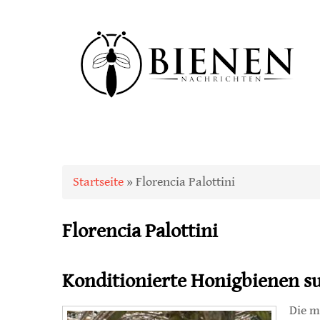
Sie sind hier
Startseite
» Florencia Palottini
Florencia Palottini
Konditionierte Honigbienen su
Die m