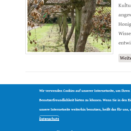
Kultu
angew
Honig
Wisse
entwi
Weit
Wir verwenden Cookies auf unserer Internetseite, um Ihren
Benutzerfreundlichkeit bieten zu können. Wenn Sie in den 
unsere Internetseite weiterhin benutzen, heißt das für uns,
Datenschutz