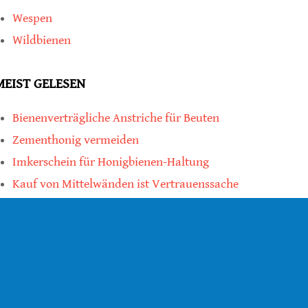
Wespen
Wildbienen
MEIST GELESEN
Bienenverträgliche Anstriche für Beuten
Zementhonig vermeiden
Imkerschein für Honigbienen-Haltung
Kauf von Mittelwänden ist Vertrauenssache
teilen
teilen