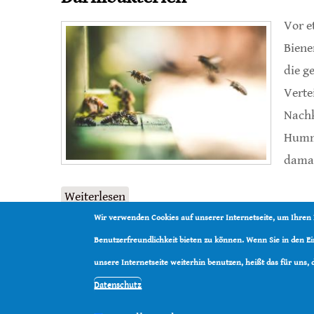
Vor e
Biene
die g
Verte
Nachk
Humme
damal
Weiterlesen
über 80 Millionen Jahre gemeinsam
Wir verwenden Cookies auf unserer Internetseite, um Ihren
Benutzerfreundlichkeit bieten zu können. Wenn Sie in den 
unsere Internetseite weiterhin benutzen, heißt das für uns,
Datenschutz