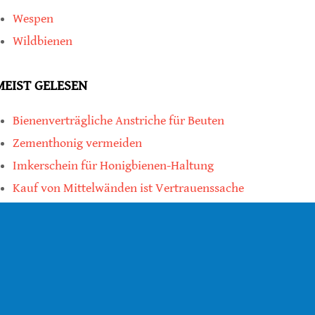
Wespen
Wildbienen
MEIST GELESEN
Bienenverträgliche Anstriche für Beuten
Zementhonig vermeiden
Imkerschein für Honigbienen-Haltung
Kauf von Mittelwänden ist Vertrauenssache
teilen
teilen