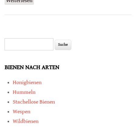
Weiterlesen
über Aggressionspotenzial bei Völkern von
Honigbienen
Suche
Suchformular
BIENEN NACH ARTEN
Honigbienen
Hummeln
Stachellose Bienen
Wespen
Wildbienen