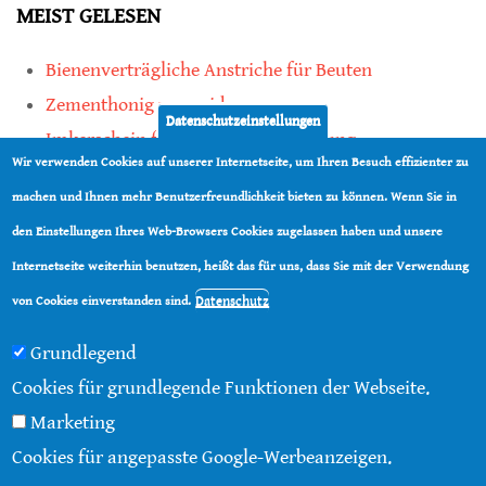
MEIST GELESEN
Bienenverträgliche Anstriche für Beuten
Zementhonig vermeiden
Datenschutzeinstellungen
Imkerschein für Honigbienen-Haltung
Wir verwenden Cookies auf unserer Internetseite, um Ihren Besuch effizienter zu
Kauf von Mittelwänden ist Vertrauenssache
machen und Ihnen mehr Benutzerfreundlichkeit bieten zu können. Wenn Sie in
den Einstellungen Ihres Web-Browsers Cookies zugelassen haben und unsere
teilen
Internetseite weiterhin benutzen, heißt das für uns, dass Sie mit der Verwendung
teilen
Datenschutz
von Cookies einverstanden sind.
Grundlegend
Cookies für grundlegende Funktionen der Webseite.
Marketing
© 2016 - 2026 |
Über diese Seite
|
Impressum
|
Cookies für angepasste Google-Werbeanzeigen.
Datenschutz
|
Kontakt
|
RSS