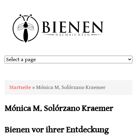
Sie sind hier
Startseite
» Mónica M. Solórzano Kraemer
Mónica M. Solórzano Kraemer
Bienen vor ihrer Entdeckung