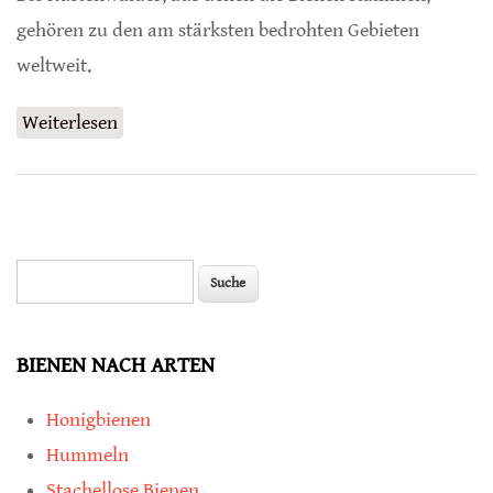
gehören zu den am stärksten bedrohten Gebieten
weltweit.
Weiterlesen
über Bienen vor ihrer Entdeckung
ausgestorben
Suche
Suchformular
BIENEN NACH ARTEN
Honigbienen
Hummeln
Stachellose Bienen