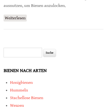
ausnutzen, um Bienen anzulocken.
Weiterlesen
über Bienen lieben blaues fluoreszierendes
Licht bestimmter Wellenlänge
Suche
Suchformular
BIENEN NACH ARTEN
Honigbienen
Hummeln
Stachellose Bienen
Wespen