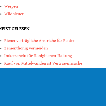
Wespen
Wildbienen
MEIST GELESEN
Bienenverträgliche Anstriche für Beuten
Zementhonig vermeiden
Imkerschein für Honigbienen-Haltung
Kauf von Mittelwänden ist Vertrauenssache
teilen
teilen