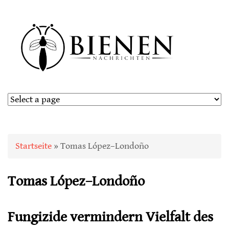
Sie sind hier
Startseite
» Tomas López–Londoño
Tomas López–Londoño
Fungizide vermindern Vielfalt des