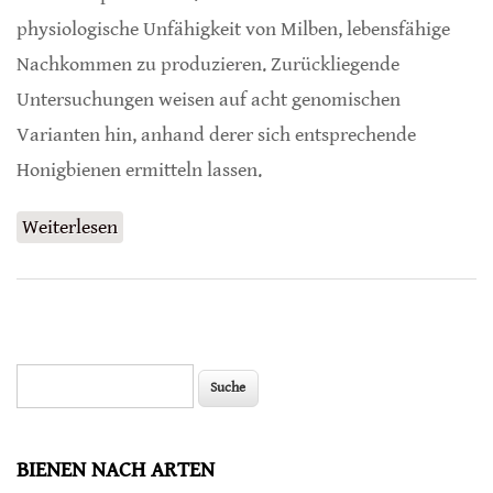
physiologische Unfähigkeit von Milben, lebensfähige
Nachkommen zu produzieren. Zurückliegende
Untersuchungen weisen auf acht genomischen
Varianten hin, anhand derer sich entsprechende
Honigbienen ermitteln lassen.
Weiterlesen
über Genotypisierung Varroa-resistenter
Honigbienen
Suche
Suchformular
BIENEN NACH ARTEN