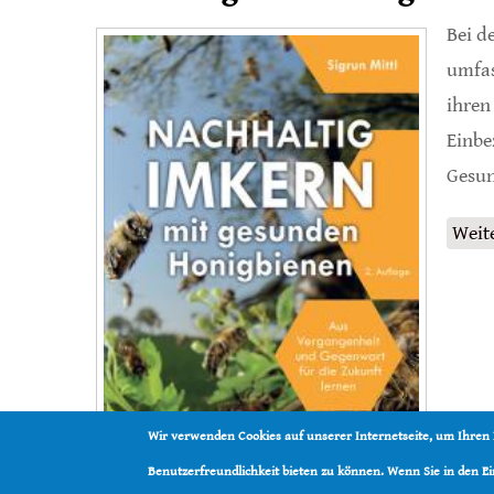
Bei d
umfas
ihren
Einbe
Gesun
Weit
Wir verwenden Cookies auf unserer Internetseite, um Ihren
Benutzerfreundlichkeit bieten zu können. Wenn Sie in den 