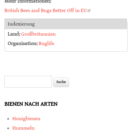
Mehr Informationen:
British Bees and Bugs Better Off in EU
(link is external)
Indexierung
Land:
Großbritannien
Organisation:
Buglife
Suche
Suchformular
BIENEN NACH ARTEN
Honigbienen
Hummeln