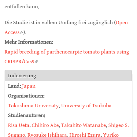
entfallen kann.
Die Studie ist in vollem Umfang frei zugänglich (
Open
Access
(link is external)
).
Mehr Informationen:
Rapid breeding of parthenocarpic tomato plants using
CRISPR/Cas9
(link is external)
Indexierung
Land:
Japan
Organisationen:
Tokushima University
,
University of Tsukuba
Studienautoren:
Risa Ueta
,
Chihiro Abe
,
Takahito Watanabe
,
Shigeo S.
Sugano
,
Ryosuke Ishihara
,
Hiroshi Ezura
,
Yuriko