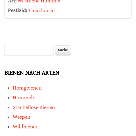
Art:
Westliche Hummel
Pestizid:
Thiacloprid
Suche
Suchformular
BIENEN NACH ARTEN
Honigbienen
Hummeln
Stachellose Bienen
Wespen
Wildbienen