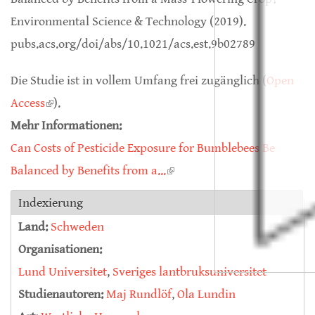
Environmental Science & Technology (2019).
pubs.acs.org/doi/abs/10.1021/acs.est.9b02789
Die Studie ist in vollem Umfang frei zugänglich (
Open
Access
(link is external)
).
Mehr Informationen:
Can Costs of Pesticide Exposure for Bumblebees Be
Balanced by Benefits from a...
(link is external)
Indexierung
Land:
Schweden
Organisationen:
Lund Universitet
,
Sveriges lantbruksuniversitet
Studienautoren:
Maj Rundlöf
,
Ola Lundin