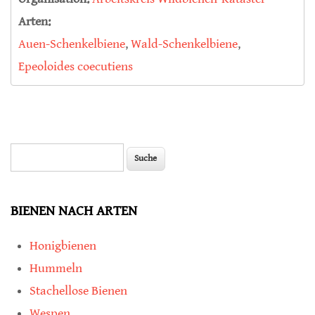
Arten:
Auen-Schenkelbiene
,
Wald-Schenkelbiene
,
Epeoloides coecutiens
Suche
Suchformular
BIENEN NACH ARTEN
Honigbienen
Hummeln
Stachellose Bienen
Wespen