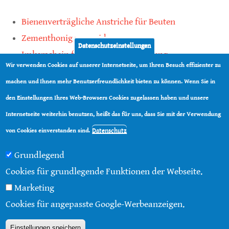
Bienenverträgliche Anstriche für Beuten
Zementhonig vermeiden
Datenschutzeinstellungen
Imkerschein für Honigbienen-Haltung
Wir verwenden Cookies auf unserer Internetseite, um Ihren Besuch effizienter zu
Kauf von Mittelwänden ist Vertrauenssache
machen und Ihnen mehr Benutzerfreundlichkeit bieten zu können. Wenn Sie in
den Einstellungen Ihres Web-Browsers Cookies zugelassen haben und unsere
teilen
Internetseite weiterhin benutzen, heißt das für uns, dass Sie mit der Verwendung
teilen
Datenschutz
von Cookies einverstanden sind.
Grundlegend
Cookies für grundlegende Funktionen der Webseite.
Marketing
© 2016 - 2026 |
Über diese Seite
|
Impressum
|
Cookies für angepasste Google-Werbeanzeigen.
Datenschutz
|
Kontakt
|
RSS
Einstellungen speichern