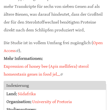
mehr Transkripte für sechs von sieben Genen auf als
ältere Bienen, was darauf hindeutet, dass der Großteil
der für den Sterolstoffwechsel benötigten Proteine
direkt nach dem Schlüpfen produziert wird.
Die Studie ist in vollem Umfang frei zugänglich (
Open
Access
(link is external)
).
Mehr Informationen:
Expression of honey bee (Apis mellifera) sterol
homeostasis genes in food jel...
(link is external)
Indexierung
Land:
Südafrika
Organisation:
University of Pretoria
Studienautoren: