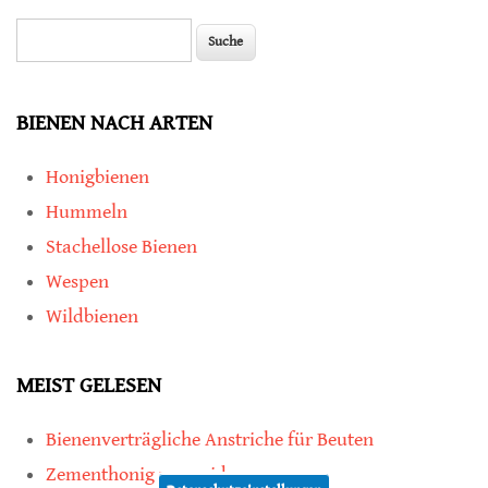
Suche
Suchformular
BIENEN NACH ARTEN
Honigbienen
Hummeln
Stachellose Bienen
Wespen
Wildbienen
MEIST GELESEN
Bienenverträgliche Anstriche für Beuten
Zementhonig vermeiden