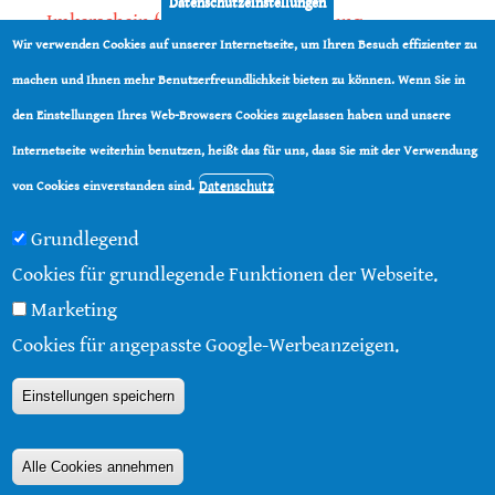
Datenschutzeinstellungen
Imkerschein für Honigbienen-Haltung
Wir verwenden Cookies auf unserer Internetseite, um Ihren Besuch effizienter zu
Kauf von Mittelwänden ist Vertrauenssache
machen und Ihnen mehr Benutzerfreundlichkeit bieten zu können. Wenn Sie in
den Einstellungen Ihres Web-Browsers Cookies zugelassen haben und unsere
teilen
Internetseite weiterhin benutzen, heißt das für uns, dass Sie mit der Verwendung
teilen
Datenschutz
von Cookies einverstanden sind.
Grundlegend
Cookies für grundlegende Funktionen der Webseite.
Marketing
© 2016 - 2026 |
Über diese Seite
|
Impressum
|
Cookies für angepasste Google-Werbeanzeigen.
Datenschutz
|
Kontakt
|
RSS
Einstellungen speichern
Alle Cookies annehmen