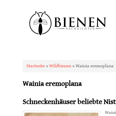
Sie sind hier
Startseite
»
Wildbienen
» Wainia eremoplana
Wainia eremoplana
Schneckenhäuser beliebte Nis
Waini