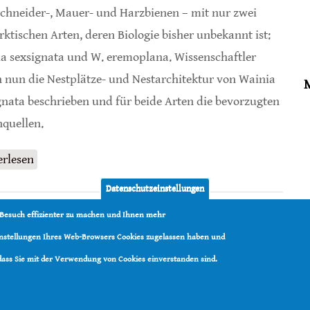
schneider-, Mauer- und Harzbienen – mit nur zwei
rktischen Arten, deren Biologie bisher unbekannt ist:
a sexsignata und W. eremoplana. Wissenschaftler
 nun die Nestplätze- und Nestarchitektur von Wainia
gnata beschrieben und für beide Arten die bevorzugten
nquellen.
erlesen
über Schneckenhäuser beliebte Nistplätze bei
Mauerbienen
Datenschutzeinstellungen
 Besuch effizienter zu machen und Ihnen mehr
Einstellungen Ihres Web-Browsers Cookies zugelassen haben und
 dass Sie mit der Verwendung von Cookies einverstanden sind.