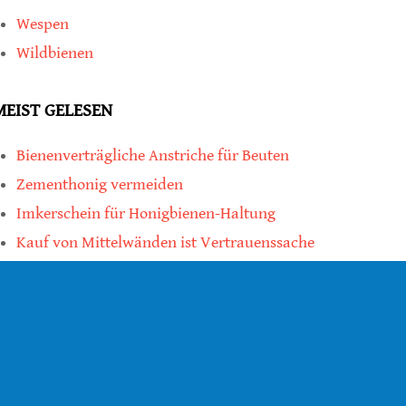
Wespen
Wildbienen
MEIST GELESEN
Bienenverträgliche Anstriche für Beuten
Zementhonig vermeiden
Imkerschein für Honigbienen-Haltung
Kauf von Mittelwänden ist Vertrauenssache
teilen
teilen