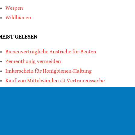
Wespen
Wildbienen
MEIST GELESEN
Bienenverträgliche Anstriche für Beuten
Zementhonig vermeiden
Imkerschein für Honigbienen-Haltung
Kauf von Mittelwänden ist Vertrauenssache
teilen
teilen