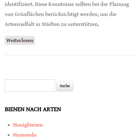
identifiziert. Diese Kenntnisse sollten bei der Planung
von Grünflächen berücksichtigt werden, um die
Artenvielfalt in Städten zu unterstützen.
Weiterlesen
über Damit Tiere in Städten überleben
können
Suche
Suchformular
BIENEN NACH ARTEN
Honigbienen
Hummeln