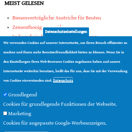
MEIST GELESEN
Bienenverträgliche Anstriche für Beuten
Zementhonig vermeiden
Datenschutzeinstellungen
Imkerschein für Honigbienen-Haltung
Wir verwenden Cookies auf unserer Internetseite, um Ihren Besuch effizienter zu
Kauf von Mittelwänden ist Vertrauenssache
machen und Ihnen mehr Benutzerfreundlichkeit bieten zu können. Wenn Sie in
den Einstellungen Ihres Web-Browsers Cookies zugelassen haben und unsere
teilen
Internetseite weiterhin benutzen, heißt das für uns, dass Sie mit der Verwendung
teilen
Datenschutz
von Cookies einverstanden sind.
Grundlegend
Cookies für grundlegende Funktionen der Webseite.
Marketing
© 2016 - 2026 |
Über diese Seite
|
Impressum
|
Cookies für angepasste Google-Werbeanzeigen.
Datenschutz
|
Kontakt
|
RSS