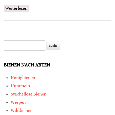
Weiterlesen
über Fenchel und Honigbienen helfen
einander
Suche
Suchformular
BIENEN NACH ARTEN
Honigbienen
Hummeln
Stachellose Bienen
Wespen
Wildbienen