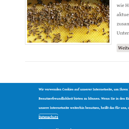
wie H
aktue
zusam
Unter
Weit
Wir verwenden Cookies auf unserer Internetseite, um Ihren
Benutzerfreundlichkeit bieten zu können. Wenn Sie in den 
unsere Internetseite weiterhin benutzen, heißt das für uns,
Datenschutz