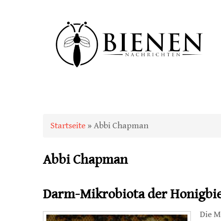
Sie sind hier
Startseite
» Abbi Chapman
Abbi Chapman
Darm-Mikrobiota der Honigbi
Die M