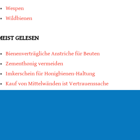
Wespen
Wildbienen
MEIST GELESEN
Bienenverträgliche Anstriche für Beuten
Zementhonig vermeiden
Imkerschein für Honigbienen-Haltung
Kauf von Mittelwänden ist Vertrauenssache
teilen
teilen