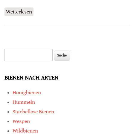
Weiterlesen
über Künstliche Prärie als Rettung in
landwirtschaftlichen Gebieten
Suche
Suchformular
BIENEN NACH ARTEN
Honigbienen
Hummeln
Stachellose Bienen
Wespen
Wildbienen