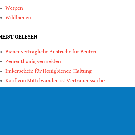
Wespen
Wildbienen
MEIST GELESEN
Bienenverträgliche Anstriche für Beuten
Zementhonig vermeiden
Imkerschein für Honigbienen-Haltung
Kauf von Mittelwänden ist Vertrauenssache
teilen
teilen