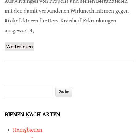
Auswirkungen von Propolis und seinen Bestandteilen
mit den damit verbundenen Wirkmechanismen gegen
Risikofaktoren für Herz-Kreislauf-Erkrankungen
ausgewertet.
Weiterlesen
über Propolis gegen Risikofaktoren von Herz-
Kreislauf-Erkrankungen
Suche
Suchformular
BIENEN NACH ARTEN
Honigbienen