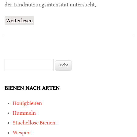
der Landnutzungsintensität untersucht.
Weiterlesen
über Stickstoffeinträge verringern
Artenreichtum
Suche
Suchformular
BIENEN NACH ARTEN
Honigbienen
Hummeln
Stachellose Bienen
Wespen