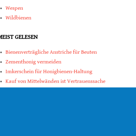
Wespen
Wildbienen
MEIST GELESEN
Bienenverträgliche Anstriche für Beuten
Zementhonig vermeiden
Imkerschein für Honigbienen-Haltung
Kauf von Mittelwänden ist Vertrauenssache
teilen
teilen