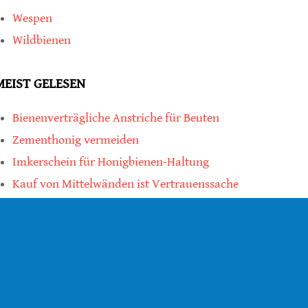
Wespen
Wildbienen
MEIST GELESEN
Bienenverträgliche Anstriche für Beuten
Zementhonig vermeiden
Imkerschein für Honigbienen-Haltung
Kauf von Mittelwänden ist Vertrauenssache
teilen
teilen