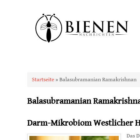
Sie sind hier
Startseite
» Balasubramanian Ramakrishnan
Balasubramanian Ramakrishn
Darm-Mikrobiom Westlicher H
Das D