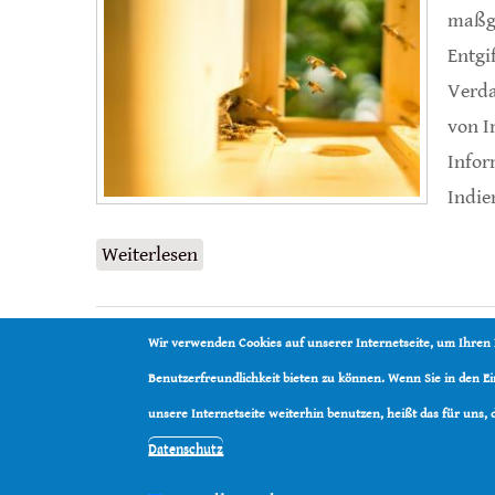
maßge
Entgi
Verda
von I
Infor
Indie
Weiterlesen
über Darm-Mikrobiom Westlicher Ho
Wir verwenden Cookies auf unserer Internetseite, um Ihren
Benutzerfreundlichkeit bieten zu können. Wenn Sie in den 
unsere Internetseite weiterhin benutzen, heißt das für uns,
Datenschutz