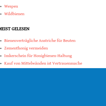
Wespen
Wildbienen
MEIST GELESEN
Bienenverträgliche Anstriche für Beuten
Zementhonig vermeiden
Imkerschein für Honigbienen-Haltung
Kauf von Mittelwänden ist Vertrauenssache
teilen
teilen