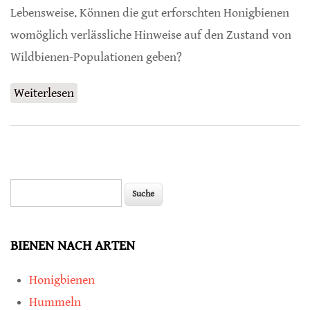
Lebensweise. Können die gut erforschten Honigbienen
womöglich verlässliche Hinweise auf den Zustand von
Wildbienen-Populationen geben?
Weiterlesen
über Geben Honigbienen Hinweise auf
Zustand von Wildbienen?
Suche
Suchformular
BIENEN NACH ARTEN
Honigbienen
Hummeln