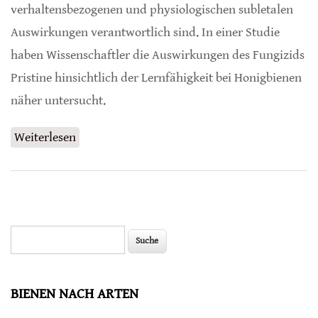
verhaltensbezogenen und physiologischen subletalen
Auswirkungen verantwortlich sind. In einer Studie
haben Wissenschaftler die Auswirkungen des Fungizids
Pristine hinsichtlich der Lernfähigkeit bei Honigbienen
näher untersucht.
Weiterlesen
über Fungzid mit Auswirkungen auf die
Lernleistung von Honigbienen
Suche
Suchformular
BIENEN NACH ARTEN