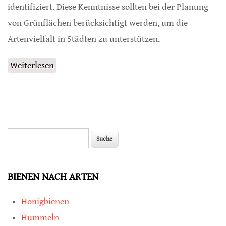
identifiziert. Diese Kenntnisse sollten bei der Planung
von Grünflächen berücksichtigt werden, um die
Artenvielfalt in Städten zu unterstützen.
Weiterlesen
über Damit Tiere in Städten überleben
können
Suche
Suchformular
BIENEN NACH ARTEN
Honigbienen
Hummeln