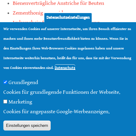
Bienenverträgliche Anstriche für Beuten
Zementhonig vermeiden
Datenschutzeinstellungen
Imkerschein für Honigbienen-Haltung
Wir verwenden Cookies auf unserer Internetseite, um Ihren Besuch effizienter zu
Kauf von Mittelwänden ist Vertrauenssache
machen und Ihnen mehr Benutzerfreundlichkeit bieten zu können. Wenn Sie in
den Einstellungen Ihres Web-Browsers Cookies zugelassen haben und unsere
teilen
Internetseite weiterhin benutzen, heißt das für uns, dass Sie mit der Verwendung
teilen
Datenschutz
von Cookies einverstanden sind.
Grundlegend
Cookies für grundlegende Funktionen der Webseite.
Marketing
© 2016 - 2026 |
Über diese Seite
|
Impressum
|
Cookies für angepasste Google-Werbeanzeigen.
Datenschutz
|
Kontakt
|
RSS
Einstellungen speichern