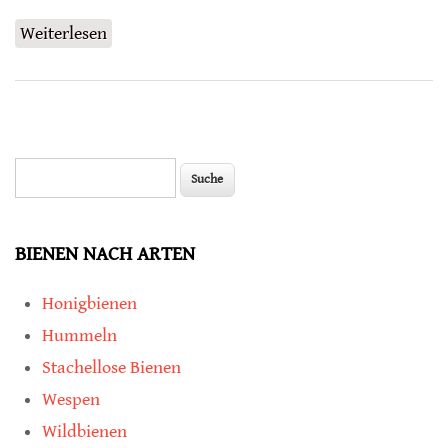
Weiterlesen
über Genomanalyse Schweizer Honigbienen
Suche
Suchformular
BIENEN NACH ARTEN
Honigbienen
Hummeln
Stachellose Bienen
Wespen
Wildbienen