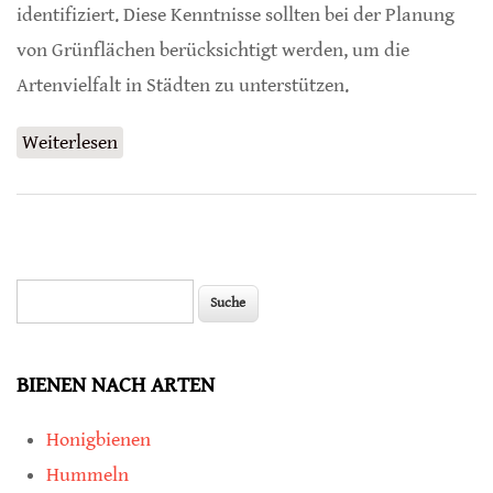
identifiziert. Diese Kenntnisse sollten bei der Planung
von Grünflächen berücksichtigt werden, um die
Artenvielfalt in Städten zu unterstützen.
Weiterlesen
über Damit Tiere in Städten überleben
können
Suche
Suchformular
BIENEN NACH ARTEN
Honigbienen
Hummeln