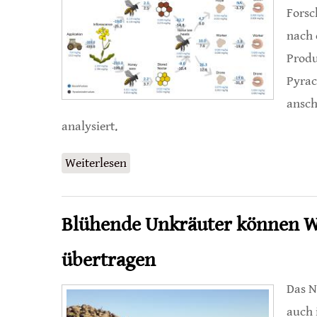
Forsc
nach 
Produ
Pyrac
ansch
analysiert.
Weiterlesen
über Ammenbienen als Schadstofffi
Blühende Unkräuter können Wi
übertragen
Das N
auch 