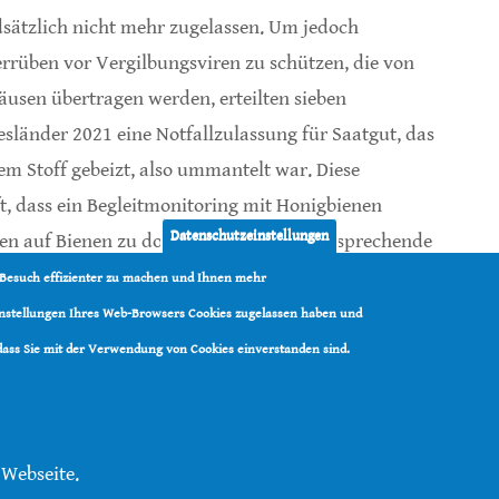
sätzlich nicht mehr zugelassen. Um jedoch
rrüben vor Vergilbungsviren zu schützen, die von
läusen übertragen werden, erteilten sieben
sländer 2021 eine Notfallzulassung für Saatgut, das
em Stoff gebeizt, also ummantelt war. Diese
, dass ein Begleitmonitoring mit Honigbienen
Datenschutzeinstellungen
n auf Bienen zu dokumentieren. Die entsprechende
eit publiziert worden.
 Besuch effizienter zu machen und Ihnen mehr
Einstellungen Ihres Web-Browsers Cookies zugelassen haben und
rkstoffe auf Bestäuber übertragen
 dass Sie mit der Verwendung von Cookies einverstanden sind.
 Webseite.
tenschutz
|
Kontakt
|
RSS