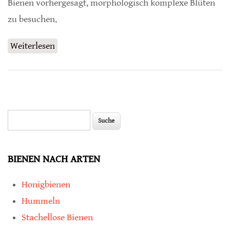
Bienen vorhergesagt, morphologisch komplexe Blüten
zu besuchen.
Weiterlesen
über Führt Sozialität zum Lösen komplexer
Aufgaben?
Suche
Suchformular
BIENEN NACH ARTEN
Honigbienen
Hummeln
Stachellose Bienen