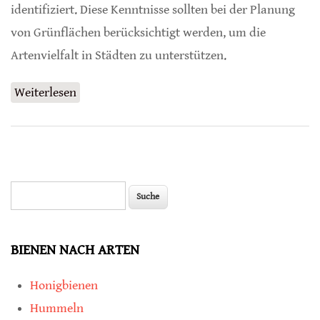
identifiziert. Diese Kenntnisse sollten bei der Planung
von Grünflächen berücksichtigt werden, um die
Artenvielfalt in Städten zu unterstützen.
Weiterlesen
über Damit Tiere in Städten überleben
können
Suche
Suchformular
BIENEN NACH ARTEN
Honigbienen
Hummeln