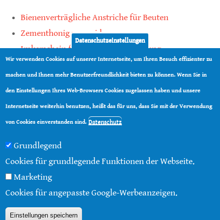
Bienenverträgliche Anstriche für Beuten
Zementhonig vermeiden
Datenschutzeinstellungen
Imkerschein für Honigbienen-Haltung
Wir verwenden Cookies auf unserer Internetseite, um Ihren Besuch effizienter zu
Kauf von Mittelwänden ist Vertrauenssache
machen und Ihnen mehr Benutzerfreundlichkeit bieten zu können. Wenn Sie in
den Einstellungen Ihres Web-Browsers Cookies zugelassen haben und unsere
teilen
Internetseite weiterhin benutzen, heißt das für uns, dass Sie mit der Verwendung
teilen
Datenschutz
von Cookies einverstanden sind.
Grundlegend
Cookies für grundlegende Funktionen der Webseite.
Marketing
© 2016 - 2026 |
Über diese Seite
|
Impressum
|
Cookies für angepasste Google-Werbeanzeigen.
Datenschutz
|
Kontakt
|
RSS
Einstellungen speichern